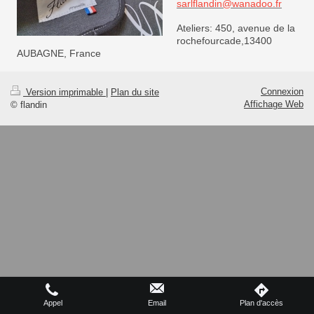
sarlflandin@wanadoo.fr
Ateliers: 450, avenue de la
rochefourcade,13400
AUBAGNE, France
Connexion
Version imprimable
|
Plan du site
Affichage Web
© flandin
Appel
Email
Plan d'accès